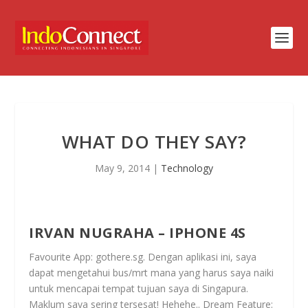
WHAT DO THEY SAY?
May 9, 2014
|
Technology
IRVAN NUGRAHA – IPHONE 4S
Favourite App: gothere.sg. Dengan aplikasi ini, saya
dapat mengetahui bus/mrt mana yang harus saya naiki
untuk mencapai tempat tujuan saya di Singapura.
Maklum saya sering tersesat! Hehehe.. Dream Feature: